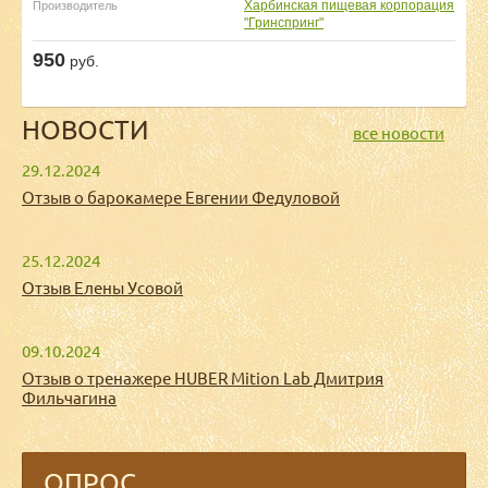
Харбинская пищевая корпорация
Производитель
"Гринспринг"
950
руб.
НОВОСТИ
все новости
29.12.2024
Отзыв о барокамере Евгении Федуловой
25.12.2024
Отзыв Елены Усовой
09.10.2024
Отзыв о тренажере HUBER Mition Lab Дмитрия
Фильчагина
ОПРОС